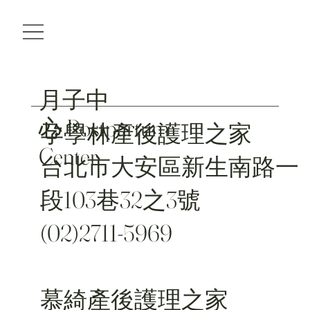
月子中
心 Postpartum
孕學林產後護理之家
Center
台北市大安區新生南路一
段103巷32之3號
(02)2711-5969
慕綺產後護理之家