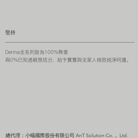
堅持
Derma全系列皆為100%無香
與
0%
已知過敏原成分，給予寶寶與全家人極致純淨呵護。
總代理：小蟻國際股份有限公司 AnT Solution Co.， Ltd.