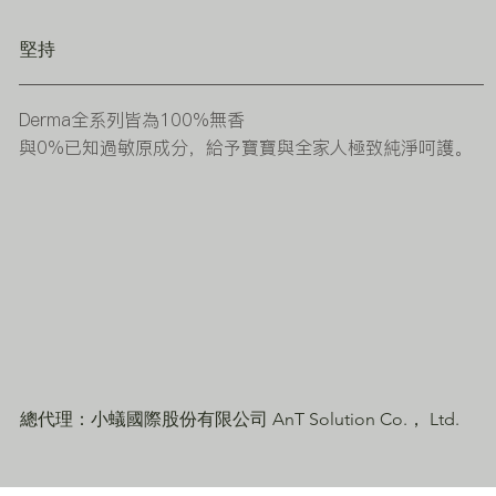
堅持
Derma全系列皆為100%無香
與
0%
已知過敏原成分，給予寶寶與全家人極致純淨呵護。
總代理：小蟻國際股份有限公司 AnT Solution Co.， Ltd.