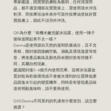
專家建議，因寶寶肌膚較為脆弱，任何清潔用
品，都不適宜殘留在寶寶身上，需使用清水沖洗
乾淨。而按摩浴油本身亦可當作按摩油塗抹於寶
寶肌膚上，因此不須另外沖洗。
Q9:為什麼「有機水嫩洗髮沐浴露」使用一陣子
後味道聞起來不太一樣？
Derma是使用源自天然的溫和防腐成分，且不含
香精，開封後因接觸空氣、濕氣及環境溫度等情
形，將使產品氣味及顏色與未開封前有些微不
同，其屬自然現象。
建議開封後5~6個月內使用完畢。並將沐浴露放
置於較為乾燥環境或不會被水潑到的位置降低產
品因進水引起的變質機率，同時若有發現產品味
道有明顯臭味時，請不要再使用。
Q10:Derma不同系列的乳液有什麼差別，該怎麼
挑選？