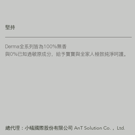
堅持
Derma全系列皆為100%無香
與
0%
已知過敏原成分，給予寶寶與全家人極致純淨呵護。
總代理：小蟻國際股份有限公司 AnT Solution Co.， Ltd.