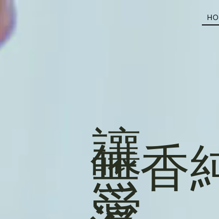
HO
讓
無香
愛