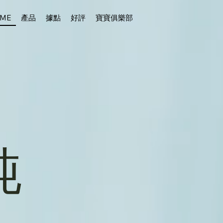
ME
產品
據點
好評
寶寶俱樂部
純