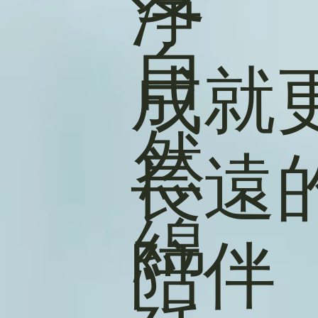
淨
自
成就
然
長遠
綿
陪伴